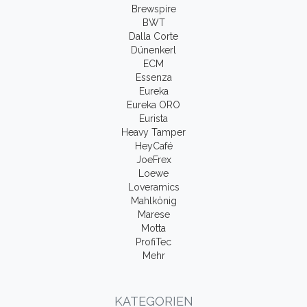
Brewspire
BWT
Dalla Corte
Dünenkerl
ECM
Essenza
Eureka
Eureka ORO
Eurista
Heavy Tamper
HeyCafé
JoeFrex
Loewe
Loveramics
Mahlkönig
Marese
Motta
ProfiTec
Mehr
KATEGORIEN