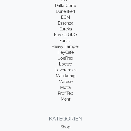
Dalla Corte
Dünenkerl
ECM
Essenza
Eureka
Eureka ORO
Eurista
Heavy Tamper
HeyCafé
JoeFrex
Loewe
Loveramics
Mahlkönig
Marese
Motta
ProfiTec
Mehr
KATEGORIEN
Shop