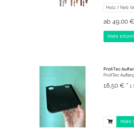
Holz / Farb V
ab 49,00 
Mehr Inform
ProfiTec Auffa
ProfiTec Auffan
18,50 € *
1
Mehr 