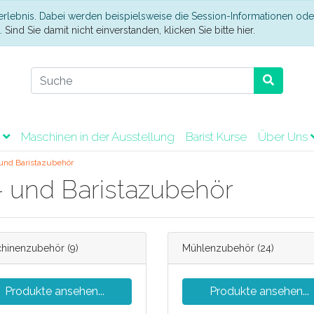
erlebnis. Dabei werden beispielsweise die Session-Informationen ode
t.
Sind Sie damit nicht einverstanden, klicken Sie bitte hier.
t
Maschinen in der Ausstellung
Barist Kurse
Über Uns
und Baristazubehör
 und Baristazubehör
hinenzubehör
(9)
Mühlenzubehör
(24)
Produkte ansehen...
Produkte ansehen...