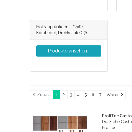
Holzapplikatioen - Griffe,
Kipphebel, Drehknäufe
(17)
Produkte ansehen...
Weit
Zurück
1
2
3
4
5
6
7
Weiter
ProfiTec Custo
Die Eiche Custo
Profitec.