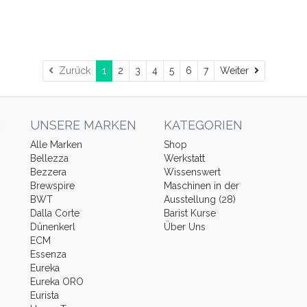
Weiter
Zurück
1
2
3
4
5
6
7
Weiter
N
UNSERE MARKEN
KATEGORIEN
Alle Marken
Shop
Bellezza
Werkstatt
Bezzera
Wissenswert
Brewspire
Maschinen in der
BWT
Ausstellung (28)
Dalla Corte
Barist Kurse
Dünenkerl
Über Uns
ECM
Essenza
Eureka
Eureka ORO
Eurista