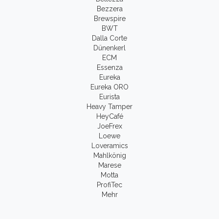
Bezzera
Brewspire
BWT
Dalla Corte
Dünenkerl
ECM
Essenza
Eureka
Eureka ORO
Eurista
Heavy Tamper
HeyCafé
JoeFrex
Loewe
Loveramics
Mahlkönig
Marese
Motta
ProfiTec
Mehr