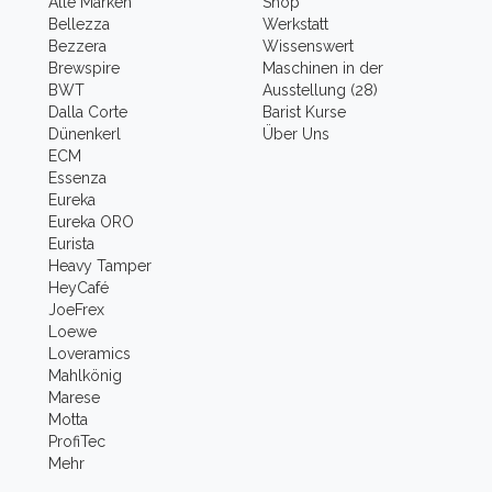
Alle Marken
Shop
Bellezza
Werkstatt
Bezzera
Wissenswert
Brewspire
Maschinen in der
BWT
Ausstellung (28)
Dalla Corte
Barist Kurse
Dünenkerl
Über Uns
ECM
Essenza
Eureka
Eureka ORO
Eurista
Heavy Tamper
HeyCafé
JoeFrex
Loewe
Loveramics
Mahlkönig
Marese
Motta
ProfiTec
Mehr