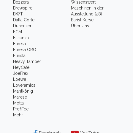
Bezzera
Wissenswert
Brewspire
Maschinen in der
BWT
Ausstellung (28)
Dalla Corte
Barist Kurse
Dünenkerl
Über Uns
ECM
Essenza
Eureka
Eureka ORO
Eurista
Heavy Tamper
HeyCafé
JoeFrex
Loewe
Loveramics
Mahlkönig
Marese
Motta
ProfiTec
Mehr