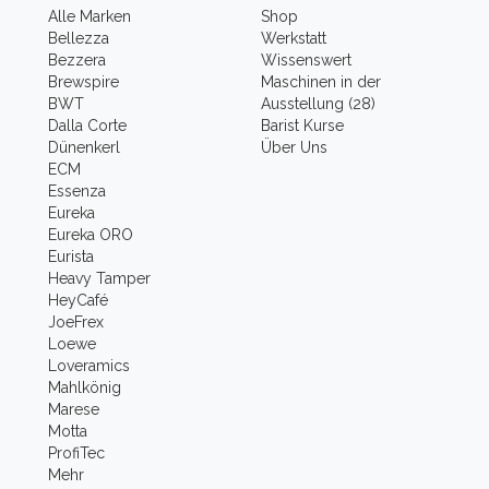
Alle Marken
Shop
Bellezza
Werkstatt
Bezzera
Wissenswert
Brewspire
Maschinen in der
BWT
Ausstellung (28)
Dalla Corte
Barist Kurse
Dünenkerl
Über Uns
ECM
Essenza
Eureka
Eureka ORO
Eurista
Heavy Tamper
HeyCafé
JoeFrex
Loewe
Loveramics
Mahlkönig
Marese
Motta
ProfiTec
Mehr