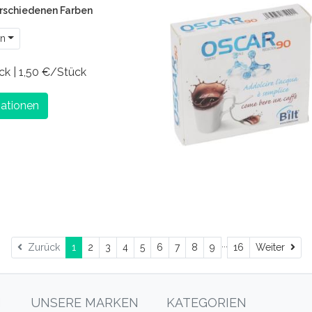
verschiedenen Farben
en
ck | 1,50 €/Stück
ationen
...
Wei
Zurück
1
2
3
4
5
6
7
8
9
16
Weiter
N
UNSERE MARKEN
KATEGORIEN