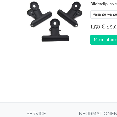
Bilderclip in 
Variante wähl
1,50 €
1 Stü
Mehr Inform
SERVICE
INFORMATIONE