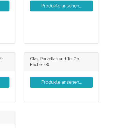
Produkte ansehen...
ör
Glas, Porzellan und To-Go-
Becher
(8)
Produkte ansehen...