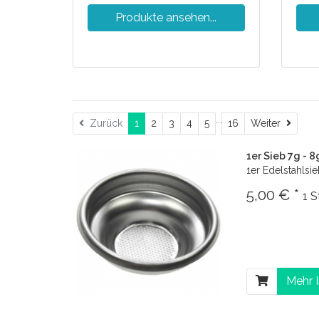
Produkte ansehen...
...
Weite
Zurück
1
2
3
4
5
16
Weiter
1er Sieb 7g - 8
1er Edelstahlsi
5,00 € *
1 S
Mehr 