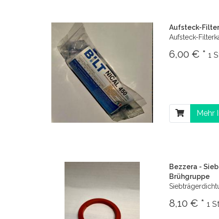
Aufsteck-Filt
Aufsteck-Filter
6,00 € *
1 
Mehr 
Bezzera - Sie
Brühgruppe
Siebträgerdich
8,10 € *
1 S