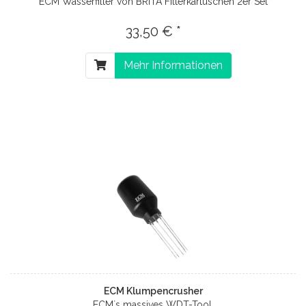
ECM Wasserfilter von BRITA Filterkartuschen 2er Set
33,50 € *
Mehr Informationen
ECM Klumpencrusher
ECM´s massives WDT-Tool.