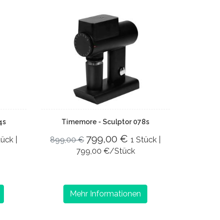
4s
Timemore - Sculptor 078s
799,00 €
tück |
899,00 €
1 Stück |
799,00 €/Stück
Mehr Informationen