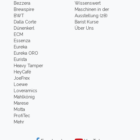
Bezzera
Wissenswert
Brewspire
Maschinen in der
BWT
Ausstellung (28)
Dalla Corte
Barist Kurse
Dünenkerl
Über Uns
ECM
Essenza
Eureka
Eureka ORO
Eurista
Heavy Tamper
HeyCafé
JoeFrex
Loewe
Loveramics
Mahlkönig
Marese
Motta
ProfiTec
Mehr