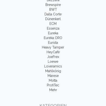
Brewspire
BWT
Dalla Corte
Dünenkerl
ECM
Essenza
Eureka
Eureka ORO
Eurista
Heavy Tamper
HeyCafé
JoeFrex
Loewe
Loveramics
Mahlkönig
Marese
Motta
ProfiTec
Mehr
KATEGORIEN