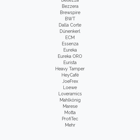
Bellezza
Bezzera
Brewspire
BWT
Dalla Corte
Dünenkerl
ECM
Essenza
Eureka
Eureka ORO
Eurista
Heavy Tamper
HeyCafé
JoeFrex
Loewe
Loveramics
Mahlkönig
Marese
Motta
ProfiTec
Mehr