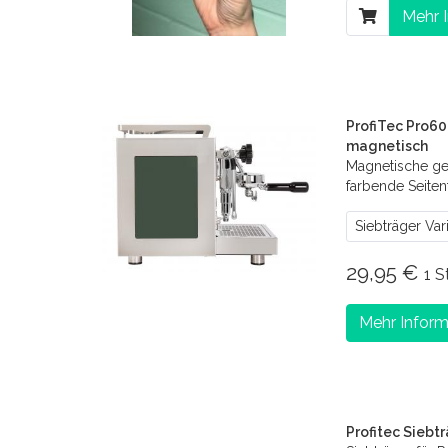
Mehr 
ProfiTec Pro60
magnetisch
Magnetische ge
farbende Seitent
Siebträger Var
29,95 €
1 S
Mehr Inform
Profitec Siebt