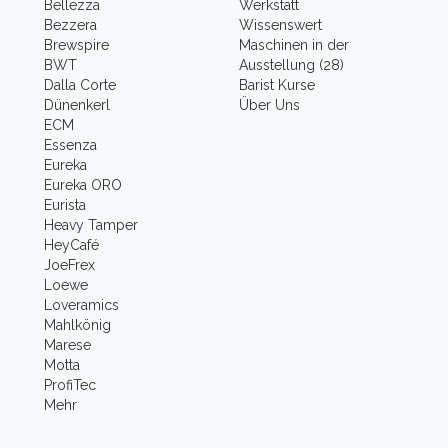
Bellezza
Werkstatt
Bezzera
Wissenswert
Brewspire
Maschinen in der
BWT
Ausstellung (28)
Dalla Corte
Barist Kurse
Dünenkerl
Über Uns
ECM
Essenza
Eureka
Eureka ORO
Eurista
Heavy Tamper
HeyCafé
JoeFrex
Loewe
Loveramics
Mahlkönig
Marese
Motta
ProfiTec
Mehr