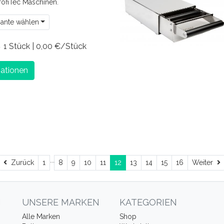
ProfiTec Maschinen.
iante wählen
€
1 Stück | 0,00 €/Stück
ationen
...
Zurück
W
Zurück
1
8
9
10
11
12
13
14
15
16
Weiter
N
UNSERE MARKEN
KATEGORIEN
Alle Marken
Shop