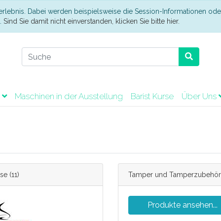
erlebnis. Dabei werden beispielsweise die Session-Informationen ode
t.
Sind Sie damit nicht einverstanden, klicken Sie bitte hier.
t
Maschinen in der Ausstellung
Barist Kurse
Über Uns
se
(11)
Tamper und Tamperzubehör
Produkte ansehen...