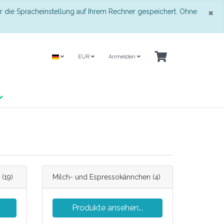
S
×
r die Spracheinstellung auf Ihrem Rechner gespeichert. Ohne
EUR
Anmelden
(19)
Milch- und Espressokännchen
(4)
Produkte ansehen...