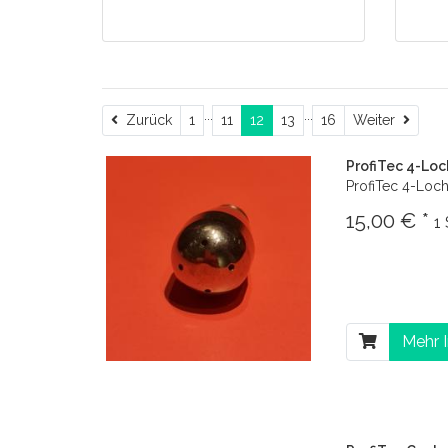
...
...
Zurück
Weite
Zurück
1
11
12
13
16
Weiter
ProfiTec 4-Lo
ProfiTec 4-Loc
15,00 € *
1
Mehr 