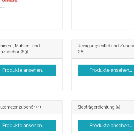
hinen-, Mühlen- und
Reinigungsmittel und Zubeh
stazubehör
(63)
(18)
Produkte ansehen...
Produkte ansehen...
automatenzubehör
(4)
Siebträgerdichtung
(5)
Produkte ansehen...
Produkte ansehen...