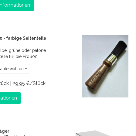
Informationen
0 - farbige Seitenteile
lbe, grüne oder patone
eile für die Pro600.
iante wählen
tück | 29,95 €/Stück
ationen
räger