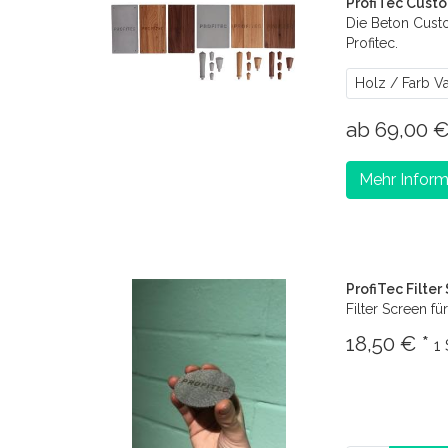
ProfiTec Custo
Die Beton Cust
Profitec.
Holz / Farb V
ab 69,00 
Mehr Inform
ProfiTec Filter
Filter Screen für
18,50 € *
1