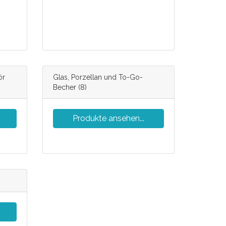
ör
Glas, Porzellan und To-Go-
Becher
(8)
Produkte ansehen...