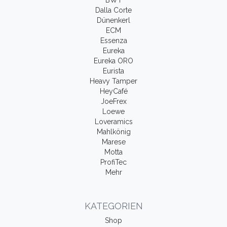
Dalla Corte
Dünenkerl
ECM
Essenza
Eureka
Eureka ORO
Eurista
Heavy Tamper
HeyCafé
JoeFrex
Loewe
Loveramics
Mahlkönig
Marese
Motta
ProfiTec
Mehr
KATEGORIEN
Shop