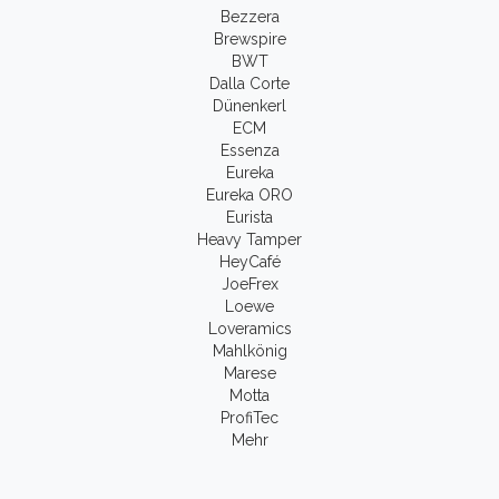
Bezzera
Brewspire
BWT
Dalla Corte
Dünenkerl
ECM
Essenza
Eureka
Eureka ORO
Eurista
Heavy Tamper
HeyCafé
JoeFrex
Loewe
Loveramics
Mahlkönig
Marese
Motta
ProfiTec
Mehr