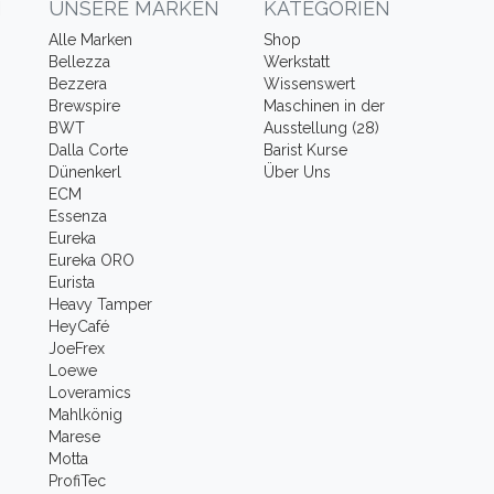
N
UNSERE MARKEN
KATEGORIEN
Alle Marken
Shop
Bellezza
Werkstatt
Bezzera
Wissenswert
Brewspire
Maschinen in der
BWT
Ausstellung (28)
Dalla Corte
Barist Kurse
Dünenkerl
Über Uns
ECM
Essenza
Eureka
Eureka ORO
Eurista
Heavy Tamper
HeyCafé
JoeFrex
Loewe
Loveramics
Mahlkönig
Marese
Motta
ProfiTec