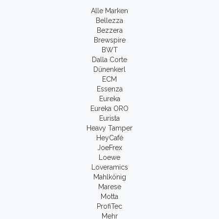
Alle Marken
Bellezza
Bezzera
Brewspire
BWT
Dalla Corte
Dünenkerl
ECM
Essenza
Eureka
Eureka ORO
Eurista
Heavy Tamper
HeyCafé
JoeFrex
Loewe
Loveramics
Mahlkönig
Marese
Motta
ProfiTec
Mehr